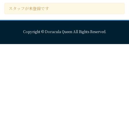
コ
ナ
スタッフが未登録です
ン
ビ
テ
ゲ
ン
ー
ツ
シ
Copyright © Doracula Queen All Rights Reserved.
へ
ョ
ス
ン
キ
に
ッ
移
プ
動